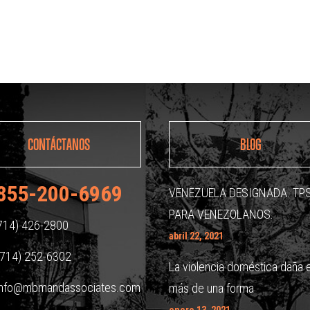
CONTÁCTANOS
BLOG
855-200-6969
VENEZUELA DESIGNADA. TP
PARA VENEZOLANOS.
714) 426-2800
abril 22, 2021
714) 252-6302
La violencia doméstica daña 
nfo@mbmandassociates.com
más de una forma