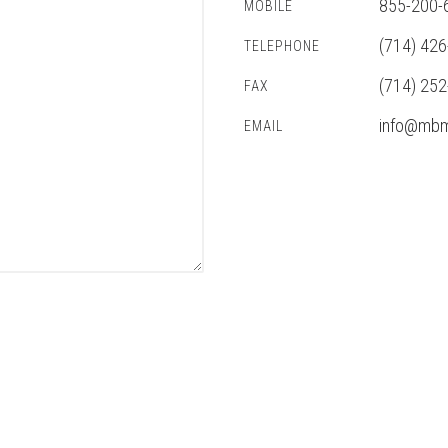
855-200-
MOBILE
(714) 42
TELEPHONE
(714) 25
FAX
info@mbm
EMAIL