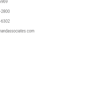
6969
6-2800
2-6302
andassociates.com